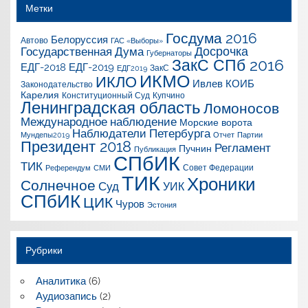
Метки
Госдума 2016
Белоруссия
Автово
ГАС «Выборы»
Досрочка
Государственная Дума
Губернаторы
ЗакС СПб 2016
ЕДГ-2018
ЕДГ-2019
ЗакС
ЕДГ2019
ИКМО
ИКЛО
Ивлев
КОИБ
Законодательство
Карелия
Конституционный Суд
Купчино
Ленинградская область
Ломоносов
Международное наблюдение
Морские ворота
Наблюдатели Петербурга
Мундепы2019
Отчет
Партии
Президент 2018
Регламент
Пучнин
Публикация
СПбИК
ТИК
Совет Федерации
Референдум
СМИ
ТИК
Хроники
Солнечное
Суд
УИК
СПбИК
ЦИК
Чуров
Эстония
Рубрики
Аналитика
(6)
Аудиозапись
(2)