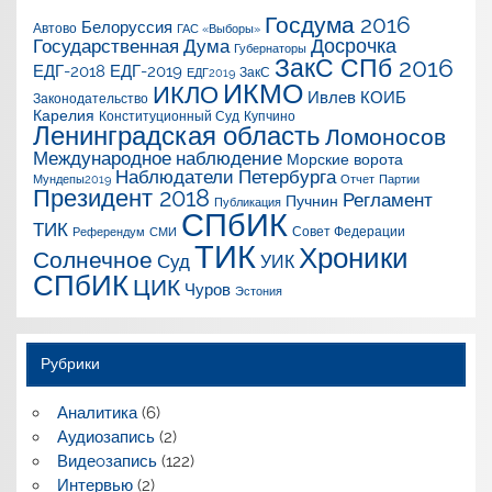
Госдума 2016
Белоруссия
Автово
ГАС «Выборы»
Досрочка
Государственная Дума
Губернаторы
ЗакС СПб 2016
ЕДГ-2018
ЕДГ-2019
ЗакС
ЕДГ2019
ИКМО
ИКЛО
Ивлев
КОИБ
Законодательство
Карелия
Конституционный Суд
Купчино
Ленинградская область
Ломоносов
Международное наблюдение
Морские ворота
Наблюдатели Петербурга
Мундепы2019
Отчет
Партии
Президент 2018
Регламент
Пучнин
Публикация
СПбИК
ТИК
Совет Федерации
Референдум
СМИ
ТИК
Хроники
Солнечное
Суд
УИК
СПбИК
ЦИК
Чуров
Эстония
Рубрики
Аналитика
(6)
Аудиозапись
(2)
Видеoзапись
(122)
Интервью
(2)