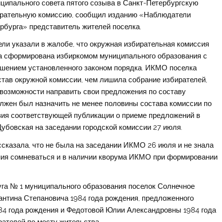
ципального совета пятого созыва в Санкт-Петербургскую
рательную комиссию, сообщил изданию «Наблюдатели
рбурга» представитель жителей поселка.
ли указали в жалобе, что окружная избирательная комиссия
 сформирована избиркомом муниципального образования с
шением установленного законом порядка. ИКМО поселка
став окружной комиссии, чем лишила собрание избирателей,
возможности направить свои предложения по составу
олжен был назначить не менее половины состава комиссии по
вия соответствующей публикации о приеме предложений в
бовская на заседании городской комиссии 27 июля.
казала, что не была на заседании ИКМО 26 июля и не знала
ания сомневаться и в наличии кворума ИКМО при формировании
га № 1 муниципального образования поселок Солнечное
антина Степановича 1984 года рождения, предложенного
84 года рождения и Федотовой Юлии Александровны 1984 года
ателей по месту жительства.