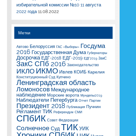
избирательной комиссии №10 11 августа
2022 года
11.08.2022
Метки
Госдума
Белоруссия
Автово
ГАС «Выборы»
2016
Государственная Дума
Губернаторы
Досрочка
ЕДГ-2018
ЕДГ-2019
ЗакС
ЕДГ2019
ЗакС СПб 2016
Законодательство
ИКМО
ИКЛО
Ивлев
КОИБ
Карелия
Конституционный Суд
Купчино
Ленинградская область
Ломоносов
Международное
наблюдение
Морские ворота
Мундепы2019
Наблюдатели Петербурга
Отчет
Партии
Президент 2018
Пучнин
Публикация
Регламент ТИК
Референдум
СМИ
СПбИК
Совет Федерации
ТИК
Солнечное
Суд
УИК
Хроники СПбИК
ЦИК