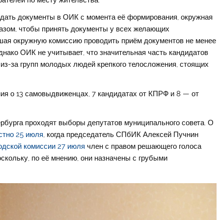
дать документы в ОИК с момента её формирования, окружная
азом, чтобы принять документы у всех желающих
шая окружную комиссию проводить приём документов не менее
Однако ОИК не учитывает, что значительная часть кандидатов
 из-за групп молодых людей крепкого телосложения, стоящих
ия о 13 самовыдвиженцах, 7 кандидатах от КПРФ и 8 — от
ербурга проходят выборы депутатов муниципального совета. О
стно 25 июля
, когда председатель СПбИК Алексей Пучнин
одской комиссии 27 июля
член с правом решающего голоса
скольку, по её мнению, они назначены с грубыми