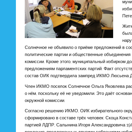
муни
изби
Пете
Жите
была
нару
Солнечное не объявило о приёме предложений в со
политические партии и общественные объединения 
комиссии. Кроме этого, муниципальный избирком д
предложениям парламентских партий. Факт отсутст
состав ОИК подтвердила зампред ИКМО Люсьена Ду
Член ИКМО поселок Солнечное Ольга Яковлева расс
о нём, поскольку её не уведомили. Это даёт основ
окружной комиссии.
Согласно решению ИКМО, ОИК избирательного окру
сформировано в составе трёх человек: Скоца Конст
партией ЛДПР, Салынина Игоря Александровича 19
рождения, предложенных другими собраниями избир