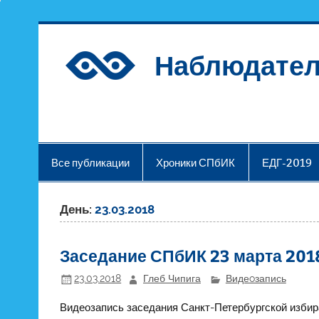
Наблюдател
Все публикации
Хроники СПбИК
ЕДГ-2019
День:
23.03.2018
Заседание СПбИК 23 марта 201
23.03.2018
Глеб Чипига
Видеoзапись
Видеозапись заседания Санкт-Петербургской избир