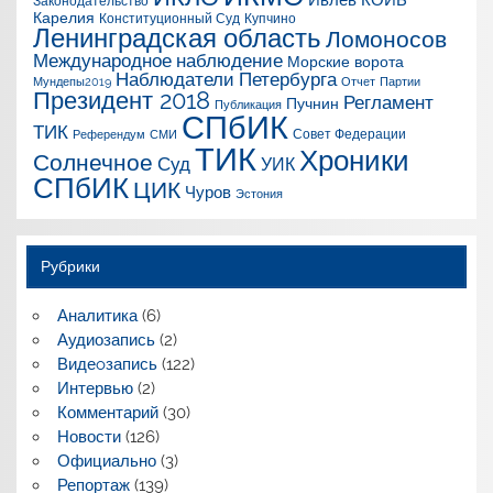
Законодательство
Карелия
Конституционный Суд
Купчино
Ленинградская область
Ломоносов
Международное наблюдение
Морские ворота
Наблюдатели Петербурга
Мундепы2019
Отчет
Партии
Президент 2018
Регламент
Пучнин
Публикация
СПбИК
ТИК
Совет Федерации
Референдум
СМИ
ТИК
Хроники
Солнечное
Суд
УИК
СПбИК
ЦИК
Чуров
Эстония
Рубрики
Аналитика
(6)
Аудиозапись
(2)
Видеoзапись
(122)
Интервью
(2)
Комментарий
(30)
Новости
(126)
Официально
(3)
Репортаж
(139)