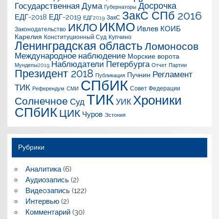
Досрочка
Государственная Дума
Губернаторы
ЗакС СПб 2016
ЕДГ-2018
ЕДГ-2019
ЗакС
ЕДГ2019
ИКМО
ИКЛО
Ивлев
КОИБ
Законодательство
Карелия
Конституционный Суд
Купчино
Ленинградская область
Ломоносов
Международное наблюдение
Морские ворота
Наблюдатели Петербурга
Мундепы2019
Отчет
Партии
Президент 2018
Регламент
Пучнин
Публикация
СПбИК
ТИК
Совет Федерации
Референдум
СМИ
ТИК
Хроники
Солнечное
Суд
УИК
СПбИК
ЦИК
Чуров
Эстония
Рубрики
Аналитика
(6)
Аудиозапись
(2)
Видеoзапись
(122)
Интервью
(2)
Комментарий
(30)