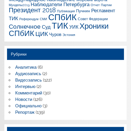
Наблюдатели Петербурга
Мундепы2019
Отчет
Партии
Президент 2018
Регламент
Пучнин
Публикация
СПбИК
ТИК
Совет Федерации
Референдум
СМИ
ТИК
Хроники
Солнечное
Суд
УИК
СПбИК
ЦИК
Чуров
Эстония
Рубрики
Аналитика
(6)
Аудиозапись
(2)
Видеoзапись
(122)
Интервью
(2)
Комментарий
(30)
Новости
(126)
Официально
(3)
Репортаж
(139)