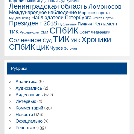
Карелия
Конституционный Суд
Купчино
Ленинградская область
Ломоносов
Международное наблюдение
Морские ворота
Наблюдатели Петербурга
Мундепы2019
Отчет
Партии
Президент 2018
Регламент
Пучнин
Публикация
СПбИК
ТИК
Совет Федерации
Референдум
СМИ
ТИК
Хроники
Солнечное
Суд
УИК
СПбИК
ЦИК
Чуров
Эстония
Рубрики
Аналитика
(6)
Аудиозапись
(2)
Видеoзапись
(122)
Интервью
(2)
Комментарий
(30)
Новости
(126)
Официально
(3)
Репортаж
(139)