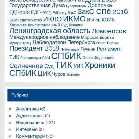
Автово
ГАС «Выборы»
Досрочка
Государственная Дума
Губернаторы
ЗакС СПб 2016
ЕДГ-2018
ЕДГ-2019
ЗакС
ЕДГ2019
ИКМО
ИКЛО
Ивлев
КОИБ
Законодательство
Карелия
Конституционный Суд
Купчино
Ленинградская область
Ломоносов
Международное наблюдение
Морские ворота
Наблюдатели Петербурга
Мундепы2019
Отчет
Партии
Президент 2018
Регламент
Пучнин
Публикация
СПбИК
ТИК
Совет Федерации
Референдум
СМИ
ТИК
Хроники
Солнечное
Суд
УИК
СПбИК
ЦИК
Чуров
Эстония
Рубрики
Аналитика
(6)
Аудиозапись
(2)
Видеoзапись
(122)
Интервью
(2)
Комментарий
(30)