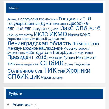
Метки
Госдума 2016
Белоруссия
Автово
ГАС «Выборы»
Досрочка
Государственная Дума
Губернаторы
ЗакС СПб 2016
ЕДГ-2018
ЕДГ-2019
ЗакС
ЕДГ2019
ИКМО
ИКЛО
Ивлев
КОИБ
Законодательство
Карелия
Конституционный Суд
Купчино
Ленинградская область
Ломоносов
Международное наблюдение
Морские ворота
Наблюдатели Петербурга
Мундепы2019
Отчет
Партии
Президент 2018
Регламент
Пучнин
Публикация
СПбИК
ТИК
Совет Федерации
Референдум
СМИ
ТИК
Хроники
Солнечное
Суд
УИК
СПбИК
ЦИК
Чуров
Эстония
Рубрики
Аналитика
(6)