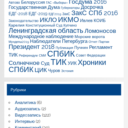
Госдума 2016
Белоруссия
Автово
ГАС «Выборы»
Досрочка
Государственная Дума
Губернаторы
ЗакС СПб 2016
ЕДГ-2018
ЕДГ-2019
ЗакС
ЕДГ2019
ИКМО
ИКЛО
Ивлев
КОИБ
Законодательство
Карелия
Конституционный Суд
Купчино
Ленинградская область
Ломоносов
Международное наблюдение
Морские ворота
Наблюдатели Петербурга
Мундепы2019
Отчет
Партии
Президент 2018
Регламент
Пучнин
Публикация
СПбИК
ТИК
Совет Федерации
Референдум
СМИ
ТИК
Хроники
Солнечное
Суд
УИК
СПбИК
ЦИК
Чуров
Эстония
Рубрики
Аналитика
(6)
Аудиозапись
(2)
Видеoзапись
(122)
Интервью
(2)
Комментарий
(30)