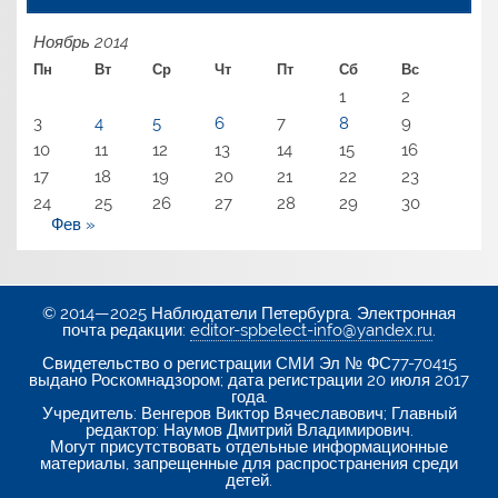
Ноябрь 2014
Пн
Вт
Ср
Чт
Пт
Сб
Вс
1
2
3
4
5
6
7
8
9
10
11
12
13
14
15
16
17
18
19
20
21
22
23
24
25
26
27
28
29
30
Фев »
© 2014—2025 Наблюдатели Петербурга. Электронная
почта редакции:
editor-spbelect-info@yandex.ru
.
Свидетельство о регистрации СМИ Эл № ФС77-70415
выдано Роскомнадзором; дата регистрации 20 июля 2017
года.
Учредитель: Венгеров Виктор Вячеславович; Главный
редактор: Наумов Дмитрий Владимирович.
Могут присутствовать отдельные информационные
материалы, запрещенные для распространения среди
детей.