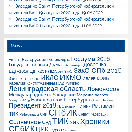
Заседание Санкт-Петербургской избирательной
комиссии №11 19 августа 2022 года
19.08.2022
Заседание Санкт-Петербургской избирательной
комиссии №10 11 августа 2022 года
11.08.2022
Метки
Госдума 2016
Белоруссия
Автово
ГАС «Выборы»
Досрочка
Государственная Дума
Губернаторы
ЗакС СПб 2016
ЕДГ-2018
ЕДГ-2019
ЗакС
ЕДГ2019
ИКМО
ИКЛО
Ивлев
КОИБ
Законодательство
Карелия
Конституционный Суд
Купчино
Ленинградская область
Ломоносов
Международное наблюдение
Морские ворота
Наблюдатели Петербурга
Мундепы2019
Отчет
Партии
Президент 2018
Регламент
Пучнин
Публикация
СПбИК
ТИК
Совет Федерации
Референдум
СМИ
ТИК
Хроники
Солнечное
Суд
УИК
СПбИК
ЦИК
Чуров
Эстония