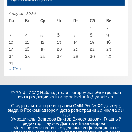
Август 2026
Пн
Вт
Ср
Чт
Пт
Сб
Вс
1
2
3
4
5
6
7
8
9
10
11
12
13
14
15
16
17
18
19
20
21
22
23
24
25
26
27
28
29
30
31
« Сен
© 2014—2025 Наблюдатели Петербурга. Электронная
почта редакции:
editor-spbelect-info@yandex.ru
.
Свидетельство о регистрации СМИ Эл № ФС77-70415
выдано Роскомнадзором; дата регистрации 20 июля 2017
года.
Учредитель: Венгеров Виктор Вячеславович; Главный
редактор: Наумов Дмитрий Владимирович.
Могут присутствовать отдельные информационные