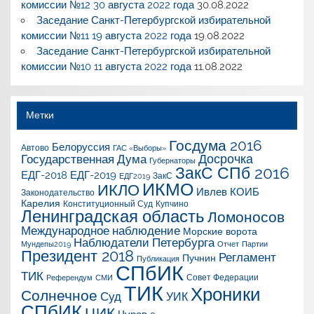
комиссии №12 30 августа 2022 года
30.08.2022
Заседание Санкт-Петербургской избирательной
комиссии №11 19 августа 2022 года
19.08.2022
Заседание Санкт-Петербургской избирательной
комиссии №10 11 августа 2022 года
11.08.2022
Метки
Госдума 2016
Белоруссия
Автово
ГАС «Выборы»
Досрочка
Государственная Дума
Губернаторы
ЗакС СПб 2016
ЕДГ-2018
ЕДГ-2019
ЗакС
ЕДГ2019
ИКМО
ИКЛО
Ивлев
КОИБ
Законодательство
Карелия
Конституционный Суд
Купчино
Ленинградская область
Ломоносов
Международное наблюдение
Морские ворота
Наблюдатели Петербурга
Мундепы2019
Отчет
Партии
Президент 2018
Регламент
Пучнин
Публикация
СПбИК
ТИК
Совет Федерации
Референдум
СМИ
ТИК
Хроники
Солнечное
Суд
УИК
СПбИК
ЦИК